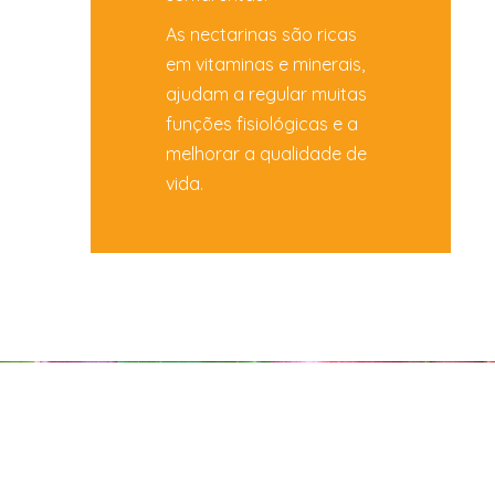
As nectarinas são ricas
em vitaminas e minerais,
ajudam a regular muitas
funções fisiológicas e a
melhorar a qualidade de
vida.