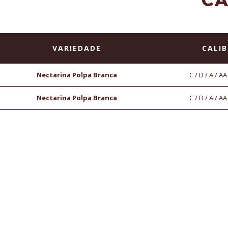
CA
VARIEDADE
CALIB
Nectarina Polpa Branca
C / D / A / A
Nectarina Polpa Branca
C / D / A / A