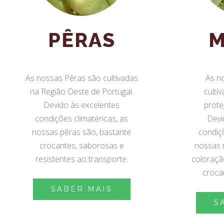
PÊRAS
M
As nossas Pêras são cultivadas
As n
na Região Oeste de Portugal.
culti
Devido às excelentes
prote
condições climatéricas, as
Devi
nossas pêras são, bastante
condiçõ
crocantes, saborosas e
nossas 
resistentes ao transporte.
coloraçã
croca
SABER MAIS
S