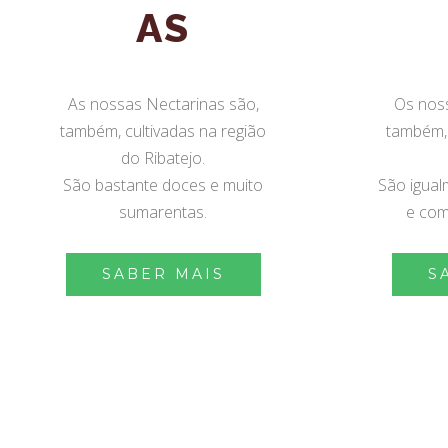
AS
As nossas Nectarinas são,
Os nos
também, cultivadas na região
também, 
do Ribatejo.
São bastante doces e muito
São igual
sumarentas.
e com
SABER MAIS
S