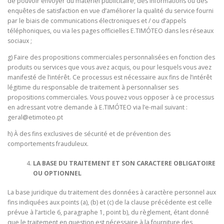
de pouvoir envoyer du matériel publicitaire, des informations ou des
enquêtes de satisfaction en vue d’améliorer la qualité du service fourni
par le biais de communications électroniques et / ou d’appels
téléphoniques, ou via les pages officielles E.TIMÓTEO dans les réseaux
sociaux ;
g) Faire des propositions commerciales personnalisées en fonction des
produits ou services que vous avez acquis, ou pour lesquels vous avez
manifesté de l’intérêt. Ce processus est nécessaire aux fins de l’intérêt
légitime du responsable de traitement à personnaliser ses
propositions commerciales. Vous pouvez vous opposer à ce processus
en adressant votre demande à E.TIMÓTEO via l’e-mail suivant :
geral@etimoteo.pt
h) À des fins exclusives de sécurité et de prévention des
comportements frauduleux.
LA BASE DU TRAITEMENT ET SON CARACTERE OBLIGATOIRE
OU OPTIONNEL
La base juridique du traitement des données à caractère personnel aux
fins indiquées aux points (a), (b) et (c) de la clause précédente est celle
prévue à l’article 6, paragraphe 1, point b), du règlement, étant donné
que le traitement en question est nécessaire à la fourniture des