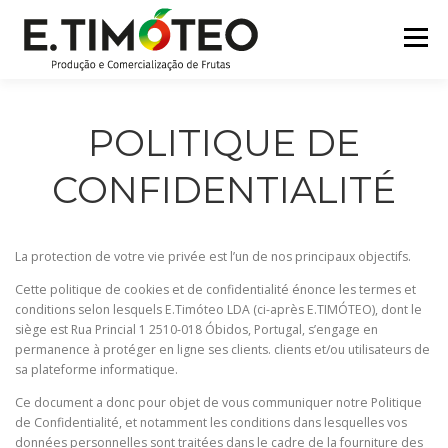
Aller
au
Menu
contenu
DÉBUT
SOCIÉTÉ
CERTIFICATIONS
POLITIQUE DE
CONFIDENTIALITÉ
MARQUES
PARTENAIRES
DES PRODUITS
La protection de votre vie privée est l’un de nos principaux objectifs.
CONTACTS
Cette politique de cookies et de confidentialité énonce les termes et
conditions selon lesquels E.Timóteo LDA (ci-après E.TIMÓTEO), dont le
siège est Rua Princial 1 2510-018 Óbidos, Portugal, s’engage en
permanence à protéger en ligne ses clients. clients et/ou utilisateurs de
sa plateforme informatique.
Ce document a donc pour objet de vous communiquer notre Politique
de Confidentialité, et notamment les conditions dans lesquelles vos
données personnelles sont traitées dans le cadre de la fourniture des