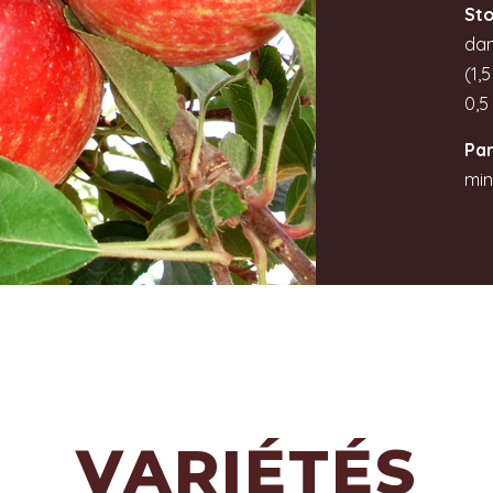
St
dan
(1,
0,5 
Pa
min
VARIÉTÉS