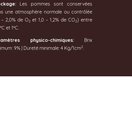
ockage:
Les pommes sont conservées
s une atmosphère normale ou contrôlée
5 – 2,0% de O
et 1,0 – 1,2% de CO
) entre
2
2
ºC et 1ºC.
ramètres physico-chimiques:
Brix
2
imum: 9% | Dureté minimale: 4 Kg/1cm
.