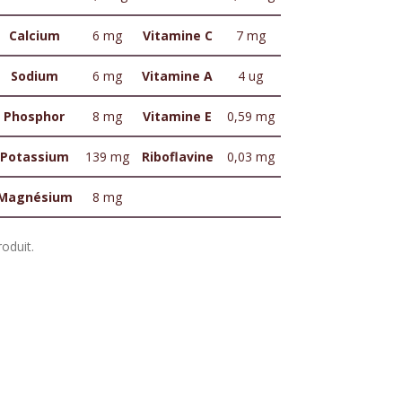
Calcium
6 mg
Vitamine C
7 mg
Sodium
6 mg
Vitamine A
4 ug
Phosphor
8 mg
Vitamine E
0,59 mg
Potassium
139 mg
Riboflavine
0,03 mg
Magnésium
8 mg
oduit.