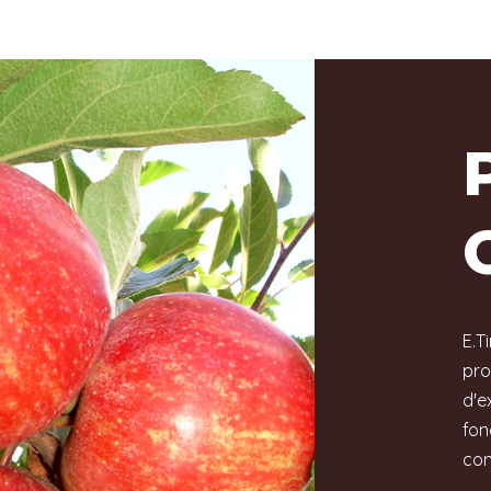
E.T
pro
d'e
fo
co