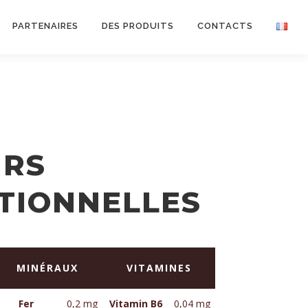
PARTENAIRES
DES PRODUITS
CONTACTS
URS
TIONNELLES
MINÉRAUX
VITAMINES
Fer
0,2 mg
Vitamin B6
0,04 mg