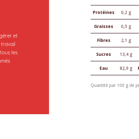
Protéines
0,2 g
Graisses
0,5 g
gérer et
Fibres
2,1 g
travail
 tous les
Sucres
13,4 g
ommés
Eau
82,9 g
Quantité par 100 g de pr