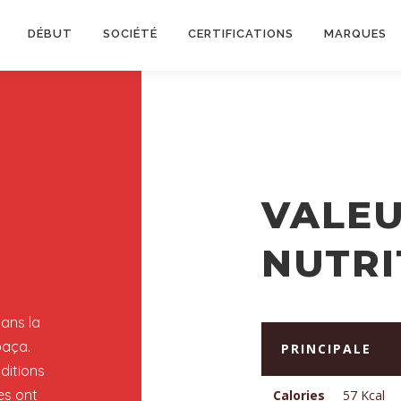
DÉBUT
SOCIÉTÉ
CERTIFICATIONS
MARQUES
VALE
NUTRI
ans la
baça.
PRINCIPALE
ditions
es ont
Calories
57 Kcal