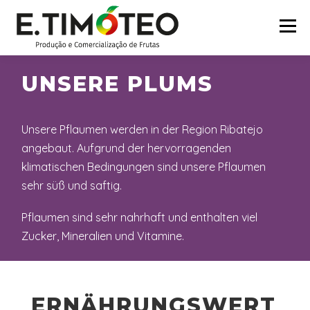
Zum
Inhalt
Menü
springen
UNSERE PLUMS
START
ÜBER UNS
ZERTIFIZIERUNGEN
Unsere Pflaumen werden in der Region Ribatejo
MARKEN
PARTNER
PRODUKTE
KONTAKT
angebaut. Aufgrund der hervorragenden
klimatischen Bedingungen sind unsere Pflaumen
sehr süß und saftig.
Pflaumen sind sehr nahrhaft und enthalten viel
Zucker, Mineralien und Vitamine.
ERNÄHRUNGSWERT