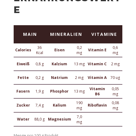
E
MAIN
MINERALIEN
VITAMINE
36
0,2
0,6
Calories
Eisen
Vitamin E
Kcal
mg
mg
Eiweiß
0,8 g
Kalzium
13 mg
Vitamin C
2 mg
Fette
0,2 g
Natrium
2 mg
Vitamin A
70 ug
Vitamin
0,05
Fasern
1,9 g
Phosphor
13 mg
B6
mg
190
0,08
Zucker
7,4 g
Kalium
Riboflavin
mg
mg
7,0
Water
88,0 g
Magnesium
mg
Menge pro 100 g Produkt.