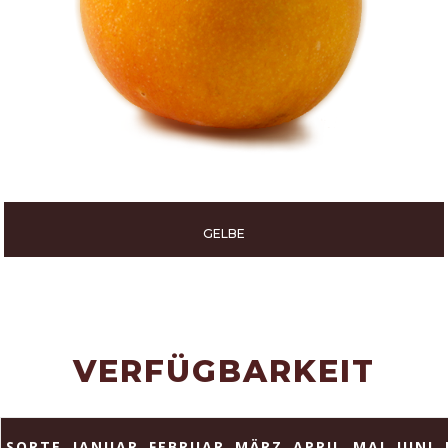
GELBE
VERFÜGBARKEIT
SORTE
JANUAR
FEBRUAR
MÄRZ
APRIL
MAI
JUNI